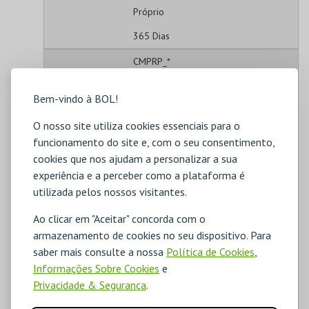
Próprio
365 Dias
CMPRP_*
Essencial
Bem-vindo à BOL!
Gestão de Sessão
O nosso site utiliza cookies essenciais para o
Próprio
funcionamento do site e, com o seu consentimento,
2 Dias
cookies que nos ajudam a personalizar a sua
experiência e a perceber como a plataforma é
_ga
utilizada pelos nossos visitantes.
Estatísticos
Ao clicar em "Aceitar" concorda com o
Análise de Utilização
armazenamento de cookies no seu dispositivo. Para
saber mais consulte a nossa
Política de Cookies
,
Terceiros
Informações Sobre Cookies
e
1 Ano, 1 Mês e 7 Dias
Privacidade & Segurança
.
_ga_#