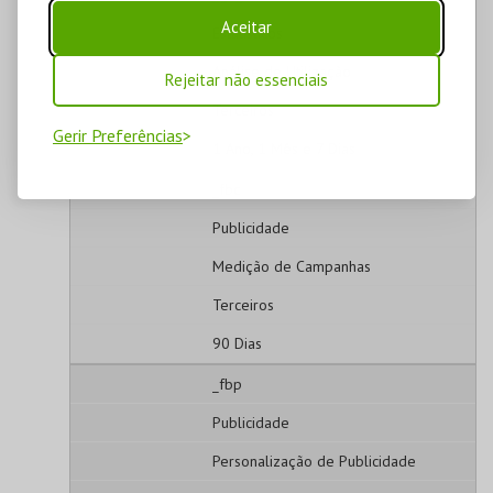
Aceitar
Estatísticos
Análise de Utilização
Rejeitar não essenciais
Terceiros
Gerir Preferências
1 Ano, 1 Mês e 7 Dias
_fbc
Publicidade
Medição de Campanhas
Terceiros
90 Dias
_fbp
Publicidade
Personalização de Publicidade